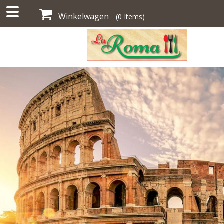
Winkelwagen
(
0
Items)