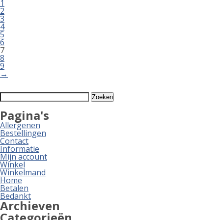
1
2
3
4
5
6
7
8
9
→
Zoeken
naar:
Pagina's
Allergenen
Bestellingen
Contact
Informatie
Mijn account
Winkel
Winkelmand
Home
Betalen
Bedankt
Archieven
Categorieën