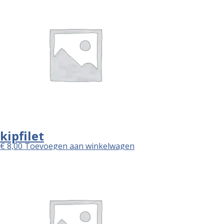
kipfilet
€
8,00
Toevoegen aan winkelwagen