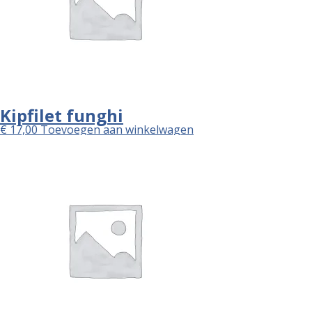
Kipfilet funghi
€
17,00
Toevoegen aan winkelwagen