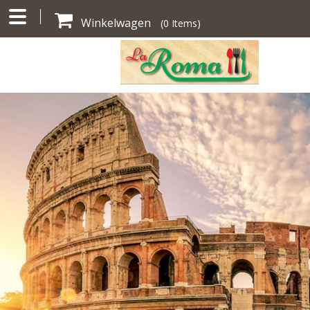
Winkelwagen
(
0
Items)