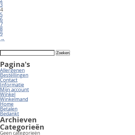
3
4
5
6
7
8
9
→
Zoeken
naar:
Pagina's
Allergenen
Bestellingen
Contact
Informatie
Mijn account
Winkel
Winkelmand
Home
Betalen
Bedankt
Archieven
Categorieën
Geen categorieën