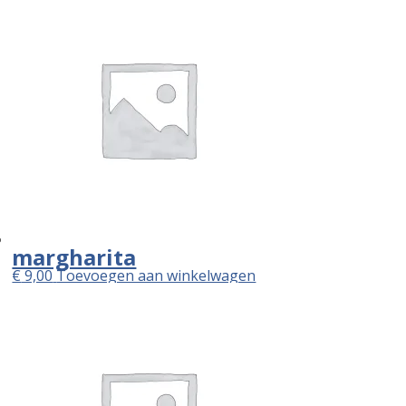
margharita
€
9,00
Toevoegen aan winkelwagen