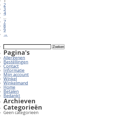
1
2
3
4
…
7
8
9
→
Zoeken
naar:
Pagina's
Allergenen
Bestellingen
Contact
Informatie
Mijn account
Winkel
Winkelmand
Home
Betalen
Bedankt
Archieven
Categorieën
Geen categorieën