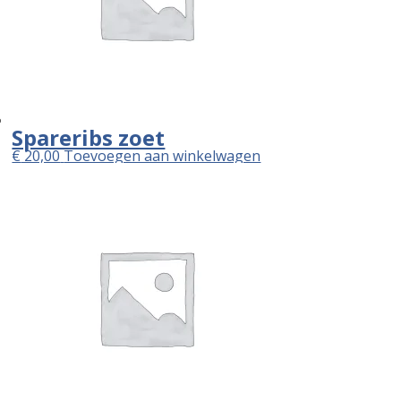
Spareribs zoet
€
20,00
Toevoegen aan winkelwagen