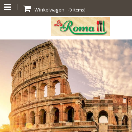
Winkelwagen
(
0
Items)